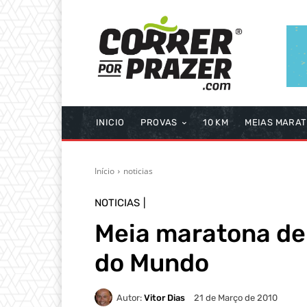
INICIO
PROVAS
10 KM
MEIAS MARA
Início
noticias
NOTICIAS
Meia maratona de
do Mundo
Autor:
Vitor Dias
21 de Março de 2010