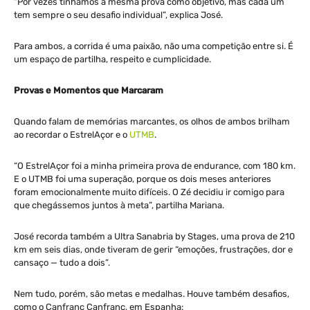
“Por vezes tínhamos a mesma prova como objetivo, mas cada um
tem sempre o seu desafio individual”, explica José.
Para ambos, a corrida é uma paixão, não uma competição entre si. É
um espaço de partilha, respeito e cumplicidade.
Provas e Momentos que Marcaram
Quando falam de memórias marcantes, os olhos de ambos brilham
ao recordar o EstrelAçor e o
UTMB
.
“O EstrelAçor foi a minha primeira prova de endurance, com 180 km.
E o UTMB foi uma superação, porque os dois meses anteriores
foram emocionalmente muito difíceis. O Zé decidiu ir comigo para
que chegássemos juntos à meta”, partilha Mariana.
José recorda também a Ultra Sanabria by Stages, uma prova de 210
km em seis dias, onde tiveram de gerir “emoções, frustrações, dor e
cansaço — tudo a dois”.
Nem tudo, porém, são metas e medalhas. Houve também desafios,
como o Canfranc Canfranc, em Espanha: