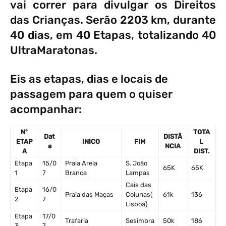
vai correr para divulgar os Direitos
das Crianças. Serão 2203 km, durante
40 dias, em 40 Etapas, totalizando 40
UltraMaratonas.
Eis as etapas, dias e locais de
passagem para quem o quiser
acompanhar:
Nº
TOTA
Dat
DISTÂ
ETAP
INICO
FIM
L
a
NCIA
A
DIST.
Etapa
15/0
Praia Areia
S. João
65K
65K
1
7
Branca
Lampas
Cais das
Etapa
16/0
Praia das Maças
Colunas(
61k
136
2
7
Lisboa)
Etapa
17/0
Trafaria
Sesimbra
50k
186
3
7