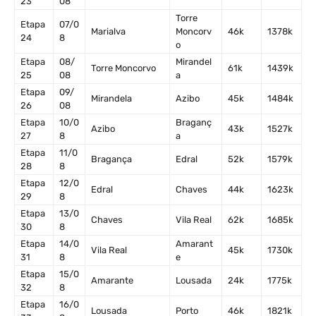
23
08
Torre
Etapa
07/0
Marialva
Moncorv
46k
1378k
24
8
o
Etapa
08/
Mirandel
Torre Moncorvo
61k
1439k
25
08
a
Etapa
09/
Mirandela
Azibo
45k
1484k
26
08
Etapa
10/0
Braganç
Azibo
43k
1527k
27
8
a
Etapa
11/0
Bragança
Edral
52k
1579k
28
8
Etapa
12/0
Edral
Chaves
44k
1623k
29
8
Etapa
13/0
Chaves
Vila Real
62k
1685k
30
8
Etapa
14/0
Amarant
Vila Real
45k
1730k
31
8
e
Etapa
15/0
Amarante
Lousada
24k
1775k
32
8
Etapa
16/0
Lousada
Porto
46k
1821k