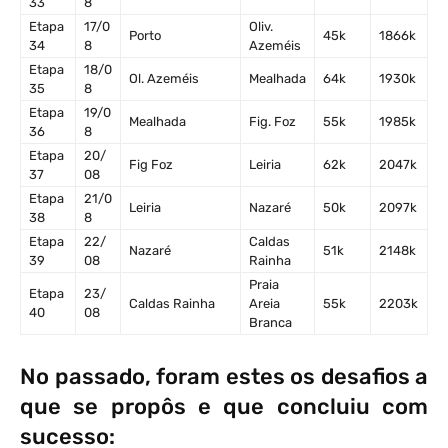
33
8
Etapa
17/0
Oliv.
Porto
45k
1866k
34
8
Azeméis
Etapa
18/0
Ol. Azeméis
Mealhada
64k
1930k
35
8
Etapa
19/0
Mealhada
Fig. Foz
55k
1985k
36
8
Etapa
20/
Fig Foz
Leiria
62k
2047k
37
08
Etapa
21/0
Leiria
Nazaré
50k
2097k
38
8
Etapa
22/
Caldas
Nazaré
51k
2148k
39
08
Rainha
Praia
Etapa
23/
Caldas Rainha
Areia
55k
2203k
40
08
Branca
No passado, foram estes os desafios a
que se propôs e que concluiu com
sucesso: