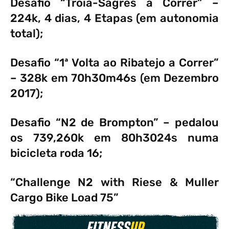
Desafio “Tróia-Sagres a Correr” –
224k, 4 dias, 4 Etapas (em autonomia
total);
Desafio “1ª Volta ao Ribatejo a Correr”
– 328k em 70h30m46s (em Dezembro
2017);
Desafio “N2 de Brompton” – pedalou
os 739,260k em 80h3024s numa
bicicleta roda 16;
“Challenge N2 with Riese & Muller
Cargo Bike Load 75”