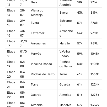
Etapa
27/0
Viana do
Beja
50k
776k
13
7
Alentejo
Etapa
28/
Viana do
Évora
43k
819k
14
07
Alentejo
Etapa
29/
Estremo
Évora
57k
876k
15
07
z
Etapa
30/
Arronche
Estremoz
56k
932k
16
07
s
Etapa
31/0
Arronches
Marvão
57k
989k
17
7
Etapa
01/0
V.Velha
Marvão
59k
1048k
18
8
Ródão
Etapa
02/
Rochas
V. Velha Ródão
54k
1102k
19
08
do Baixo
Etapa
03/
Rochas do Baixo
Torre
61k
1163k
20
08
Etapa
04/
Torre
Guarda
61k
1224k
21
08
Etapa
05/
Guarda
Almeida
51k
1275k
22
08
Etapa
06/
Almeida
Marialva
57k
1332k