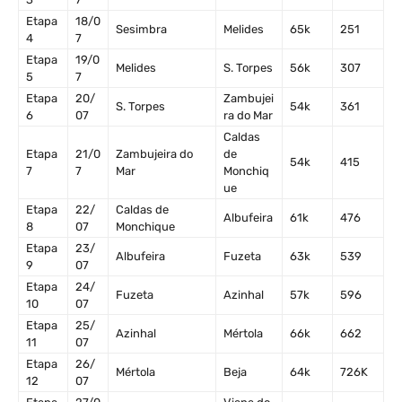
Etapa
18/0
Sesimbra
Melides
65k
251
4
7
Etapa
19/0
Melides
S. Torpes
56k
307
5
7
Etapa
20/
Zambujei
S. Torpes
54k
361
6
07
ra do Mar
Caldas
Etapa
21/0
Zambujeira do
de
54k
415
7
7
Mar
Monchiq
ue
Etapa
22/
Caldas de
Albufeira
61k
476
8
07
Monchique
Etapa
23/
Albufeira
Fuzeta
63k
539
9
07
Etapa
24/
Fuzeta
Azinhal
57k
596
10
07
Etapa
25/
Azinhal
Mértola
66k
662
11
07
Etapa
26/
Mértola
Beja
64k
726K
12
07