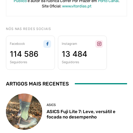
Público
e autor da rubrica Correr Por Prazer em
Porto Canal
.
Site Oficial:
www.vitordias.pt
NÓS NAS REDES SOCIAIS
Facebook
Instagram
114 586
13 484
Seguidores
Seguidores
ARTIGOS MAIS RECENTES
ASICS
ASICS Fuji Lite 7: Leve, versátil e
focada no desempenho