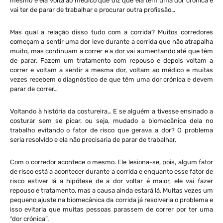
mesmo e ela volta ao médico que diz que ela tem uma dor crónica e
vai ter de parar de trabalhar e procurar outra profissão…
Mas qual a relação disso tudo com a corrida? Muitos corredores
começam a sentir uma dor leve durante a corrida que não atrapalha
muito, mas continuam a correr e a dor vai aumentando até que têm
de parar. Fazem um tratamento com repouso e depois voltam a
correr e voltam a sentir a mesma dor, voltam ao médico e muitas
vezes recebem o diagnóstico de que têm uma dor crónica e devem
parar de correr…
Voltando à história da costureira… E se alguém a tivesse ensinado a
costurar sem se picar, ou seja, mudado a biomecânica dela no
trabalho evitando o fator de risco que gerava a dor? O problema
seria resolvido e ela não precisaria de parar de trabalhar.
Com o corredor acontece o mesmo. Ele lesiona-se, pois, algum fator
de risco está a acontecer durante a corrida e enquanto esse fator de
risco estiver lá a hipótese de a dor voltar é maior, ele vai fazer
repouso e tratamento, mas a causa ainda estará lá. Muitas vezes um
pequeno ajuste na biomecânica da corrida já resolveria o problema e
isso evitaria que muitas pessoas parassem de correr por ter uma
“dor crónica”.