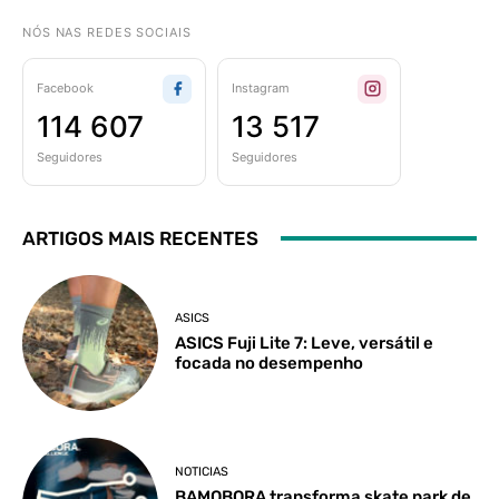
NÓS NAS REDES SOCIAIS
Facebook
Instagram
114 607
13 517
Seguidores
Seguidores
ARTIGOS MAIS RECENTES
ASICS
ASICS Fuji Lite 7: Leve, versátil e
focada no desempenho
NOTICIAS
BAMOBORA transforma skate park de