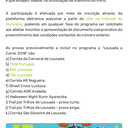
e que estejam filiados na Associação de Atletismo do Porto.
A participação é efetuada por meio de inscrição através da
plataforma eletrónica acessível a partir do
sítio na Internet do
Município
, podendo em qualquer fase do programa ser solicitado
aos atletas inscritos a apresentação de documento comprovativo do
preenchimento das condições contantes do número anterior.
As provas previsivelmente a incluir no programa a “Lousada a
Correr 2018” são:
a) Corrida de Carnaval de Lousada;
b)
100k Portugal
;
c)
42k Lousada
;
d)
10k Lousada
;
e) Corrida AR Nogueira;
f) Street Cross Lustosa;
g) Corrida ADR Aveleda;
h) Halloween Night Runn Aparecida;
i) Trail por Trilhos de Lousada – prova curta;
j) Trail por Trilhos de Lousada – prova longa;
k) Corrida São Silvestre de Lousada.