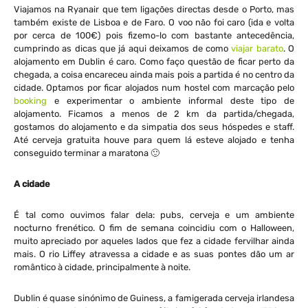
Viajamos na Ryanair que tem ligações directas desde o Porto, mas
também existe de Lisboa e de Faro. O voo não foi caro (ida e volta
por cerca de 100€) pois fizemo-lo com bastante antecedência,
cumprindo as dicas que já aqui deixamos de como
viajar barato
. O
alojamento em Dublin é caro. Como faço questão de ficar perto da
chegada, a coisa encareceu ainda mais pois a partida é no centro da
cidade. Optamos por ficar alojados num hostel com marcação pelo
booking
e experimentar o ambiente informal deste tipo de
alojamento. Ficamos a menos de 2 km da partida/chegada,
gostamos do alojamento e da simpatia dos seus hóspedes e staff.
Até cerveja gratuita houve para quem lá esteve alojado e tenha
conseguido terminar a maratona 🙂
A cidade
É tal como ouvimos falar dela: pubs, cerveja e um ambiente
nocturno frenético. O fim de semana coincidiu com o Halloween,
muito apreciado por aqueles lados que fez a cidade fervilhar ainda
mais. O rio Liffey atravessa a cidade e as suas pontes dão um ar
romântico à cidade, principalmente à noite.
Dublin é quase sinónimo de Guiness, a famigerada cerveja irlandesa