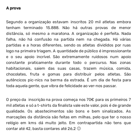
A prova
Segundo a organização estavam inscritos 20 mil atletas embora
tenham terminado 15.888. Não há outras provas de menor
distância, só mesmo a maratona. A organização é perfeita. Nada
falha, não há confusão na partida nem na chegada. Há várias
partidas e a horas diferentes, sendo os atletas divididos por ruas
logo na primeira triagem. A quantidade de público é impressionante
e o seu apoio incrível. São extremamente ruidosos num apoio
constante praticamente durante todo o percurso. Nas zonas
habitacionais, saiem das suas casas, trazem música, comida,
chocolates, fruta e gomas para distribuir pelos atletas. São
autêncicos pic-nics na berma da estrada. É um dia de festa para
toda aquela gente, que vibra de felicidade ao ver-nos passar.
O preço da inscrição na prova começa nos 70€ para os primeiros 7
mil atletas e só a t-shirts da finalista vale este valor, pois é de grande
qualidade. Os abastecimentos são bons e bem sinalizados. As
marcações da distância são feitas em milhas, pelo que ter o nosso
relógio em kms dá muito jeito. Em contrapartida não tens que
contar até 42, basta contares até 26,2 🙂