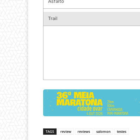
Asfalto
Trail
TAGS
review
reviews
salomon
testes