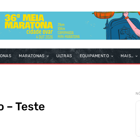
TONAS
MARATONAS
ULTRAS
EQUIPAMENTO
MAIS…
N
 – Teste