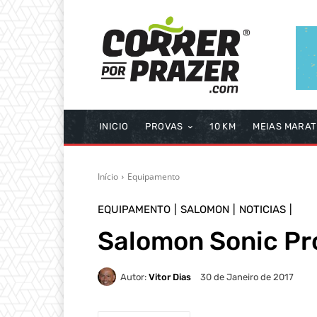
INICIO
PROVAS
10 KM
MEIAS MARA
Início
Equipamento
EQUIPAMENTO
SALOMON
NOTICIAS
Salomon Sonic Pro
Autor:
Vitor Dias
30 de Janeiro de 2017