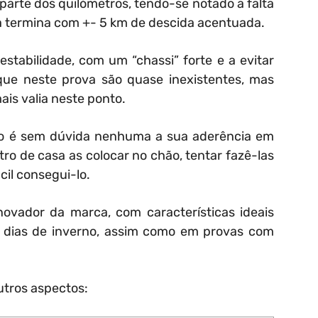
arte dos quilómetros, tendo-se notado a falta
a termina com +- 5 km de descida acentuada.
abilidade, com um “chassi” forte e a evitar
que neste prova são quase inexistentes, mas
is valia neste ponto.
lo é sem dúvida nenhuma a sua aderência em
tro de casa as colocar no chão, tentar fazê-las
ácil consegui-lo.
ovador da marca, com características ideais
 dias de inverno, assim como em provas com
utros aspectos: