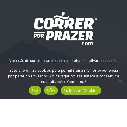
A missão do correrporprazer.com é inspirar e motivar pessoas de
todas as idades a adotar um estilo de vida ativo e saudável através
Este site utiliza cookies para permitir uma melhor experiência
da corrida. Queremos fornecer informações, recursos e apoio para
por parte do utilizador. Ao navegar no site estará a consentir a
ajudar as pessoas a alcançarem os seus objetivos e o seu bem-
sua utilização. Concorda?
estar.
SIM
NÃO
Política de Cookies
Contate-nos:
info@correrporprazer.com
FICHA TÉCNICA
MEDIA KIT
PUBLICIDADE