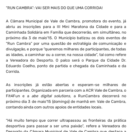
“RUN CAMBRA”: VAI SER MAIS DO QUE UMA CORRIDA!
A Câmara Municipal de Vale de Cambra, promotora do evento, já
abriu as inscrições para a III Mini Maratona da Cidade e para a
Caminhada Solidária em Família que decorrerão, em simultâneo, no
próximo dia 3 de maio’15. O Município batizou os dois eventos de
“Run Cambra” por uma questão de estratégia de comunicação e
divulgação, e porque “queremos milhares de participantes, de todas
as idades, a caminhar ou a correr, na nossa cidade”, tal como refere
a Vereadora do Desporto. O palco será o Parque da Cidade Dr.
Eduardo Coelho, ponto de partida e chegada da Caminhada e da
Corrida.
As inscrições já estão abertas e esperam-se milhares de
participantes. Organizada em parceria com a ACR Vale de Cambra, o
Fit4Fun e a
abe digital solutions
, a RunCambra decorrerá no
próximo dia 3 de maio’15 (domingo) de manhã em Vale de Cambra,
contando ainda com outros apoios de entidades locais.
“Há muito tempo que correr ultrapassou as fronteiras da prática
desportiva para passar a ser uma paixão”, refere a Vereadora do
Desporto da Câmara Municipal de Vale de Cambra que destaca a