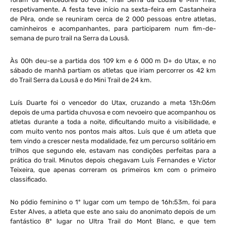
respetivamente.
A festa teve início na sexta-feira em Castanheira
de Pêra, onde se reuniram cerca de 2 000 pessoas entre atletas,
caminheiros e acompanhantes, para participarem num fim-de-
semana de puro trail na Serra da Lousã.
Às 00h deu-se a partida dos 109 km e 6 000 m D+ do Utax, e no
sábado de manhã partiam os atletas que iriam percorrer os 42 km
do Trail Serra da Lousã e do Mini Trail de 24 km.
Luís Duarte foi o vencedor do Utax, cruzando a meta 13h:06m
depois de uma partida chuvosa e com nevoeiro que acompanhou os
atletas durante a toda a noite, dificultando muito a visibilidade, e
com muito vento nos pontos mais altos. Luís que é um atleta que
tem vindo a crescer nesta modalidade, fez um percurso solitário em
trilhos que segundo ele, estavam nas condições perfeitas para a
prática do trail. Minutos depois chegavam Luís Fernandes e Victor
Teixeira, que apenas correram os primeiros km com o primeiro
classificado.
No pódio feminino o 1º lugar com um tempo de 16h:53m, foi para
Ester Alves, a atleta que este ano saiu do anonimato depois de um
fantástico 8º lugar no Ultra Trail do Mont Blanc, e que tem