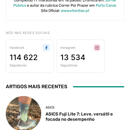
completou 77 maratonas em 18 países. Cronista em
Jornal
Público
e autor da rubrica Correr Por Prazer em
Porto Canal
.
Site Oficial:
www.vitordias.pt
NÓS NAS REDES SOCIAIS
Facebook
Instagram
114 622
13 534
Seguidores
Seguidores
ARTIGOS MAIS RECENTES
ASICS
ASICS Fuji Lite 7: Leve, versátil e
focada no desempenho