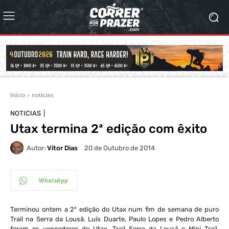
Início
noticias
NOTICIAS
Utax termina 2ª edição com êxito
Autor:
Vitor Dias
20 de Outubro de 2014
WhatsApp
Terminou ontem a 2ª edição do Utax num fim de semana de puro
Trail na Serra da Lousã.
Luís Duarte, Paulo Lopes e Pedro Alberto
foram os vencedores do Utax, Trail Serra da Lousã e Mini Trail,