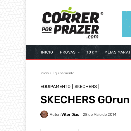
INICIO
PROVAS
10 KM
MEIAS MARA
Início
Equipamento
EQUIPAMENTO
SKECHERS
SKECHERS GOrun 
Autor:
Vitor Dias
28 de Maio de 2014