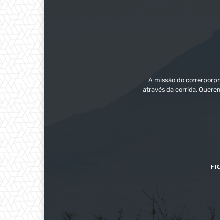
A missão do correrporpra
através da corrida. Quere
FI