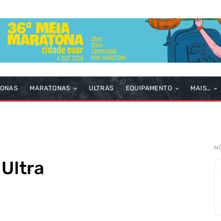
TONAS
MARATONAS
ULTRAS
EQUIPAMENTO
MAIS…
N
Ultra