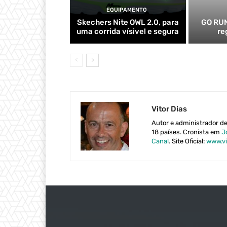
EQUIPAMENTO
Skechers Nite OWL 2.0, para
GO RUN
uma corrida vísivel e segura
re
Vitor Dias
Autor e administrador d
18 países. Cronista em
J
Canal
. Site Oficial:
www.vi