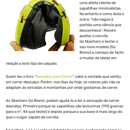
uma atleta cliente de
sapatilhas minimalistas.
No entanto e como dizia o
outro: “não negue à
partida uma ciência que
desconhece”. Resolvi
aceitar o convite
da Skechers e testar o
seu novo modelo (Go
Bionic) e começo de facto
a mudar de ideias em
relação a este tipo de calçado.
Quem leu o livro “
Nascidos para Correr
“, sabe a vontade que sentiu
em correr descalço. Porém, nos dias de hoje, os nossos pés não se
adaptam ás estradas e montanhas por onde gostamos de correr.
As Skechers Go Bionic, podem ajudá-lo a ter a sensação de correr
descalço. Primeiro porque as sapatilhas são levíssimas (190 gramas
para o nº. 44 que testei) e depois porque a sua base é mais larga do
que o vulgar sapato de corrida.