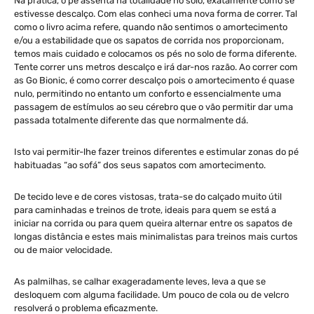
Na prática, o pé assenta na totalidade no solo, exatamente como se
estivesse descalço. Com elas conheci uma nova forma de correr. Tal
como o livro acima refere, quando não sentimos o amortecimento
e/ou a estabilidade que os sapatos de corrida nos proporcionam,
temos mais cuidado e colocamos os pés no solo de forma diferente.
Tente correr uns metros descalço e irá dar-nos razão. Ao correr com
as Go Bionic, é como correr descalço pois o amortecimento é quase
nulo, permitindo no entanto um conforto e essencialmente uma
passagem de estímulos ao seu cérebro que o vão permitir dar uma
passada totalmente diferente das que normalmente dá.
Isto vai permitir-lhe fazer treinos diferentes e estimular zonas do pé
habituadas “ao sofá” dos seus sapatos com amortecimento.
De tecido leve e de cores vistosas, trata-se do calçado muito útil
para caminhadas e treinos de trote, ideais para quem se está a
iniciar na corrida ou para quem queira alternar entre os sapatos de
longas distância e estes mais minimalistas para treinos mais curtos
ou de maior velocidade.
As palmilhas, se calhar exageradamente leves, leva a que se
desloquem com alguma facilidade. Um pouco de cola ou de velcro
resolverá o problema eficazmente.