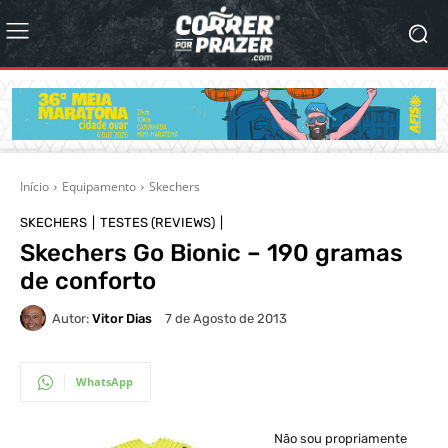
Início
Equipamento
Skechers
SKECHERS
TESTES (REVIEWS)
Skechers Go Bionic – 190 gramas
de conforto
Autor:
Vitor Dias
7 de Agosto de 2013
WhatsApp
Não sou propriamente