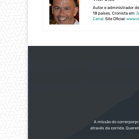
Autor e administrador d
18 países. Cronista em
J
Canal
. Site Oficial:
www.vi
A missão do correrporpra
através da corrida. Quere