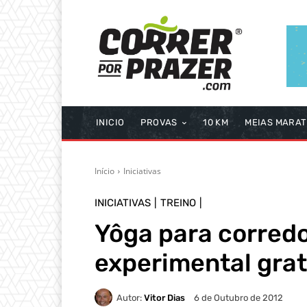
INICIO
PROVAS
10 KM
MEIAS MARA
Início
Iniciativas
INICIATIVAS
TREINO
Yôga para corredo
experimental grat
Autor:
Vitor Dias
6 de Outubro de 2012