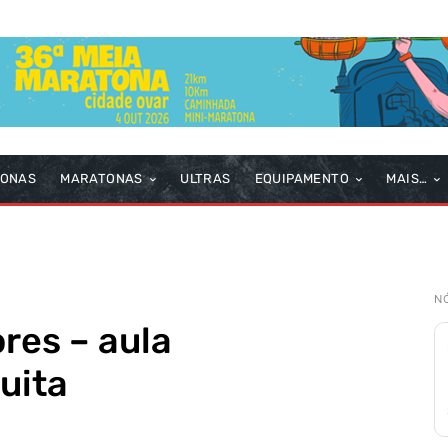
TONAS
MARATONAS
ULTRAS
EQUIPAMENTO
MAIS…
N
res – aula
uita