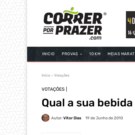
INICIO
PROVAS
10 KM
MEIAS MARA
Início
Votações
VOTAÇÕES
Qual a sua bebida
Autor:
Vitor Dias
19 de Junho de 2010