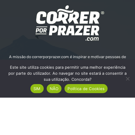
A missão do correrporprazer.com é inspirar e motivar pessoas de
todas as idades a adotar um estilo de vida ativo e saudável através
Este site utiliza cookies para permitir uma melhor experiência
da corrida. Queremos fornecer informações, recursos e apoio para
por parte do utilizador. Ao navegar no site estará a consentir a
ajudar as pessoas a alcançarem os seus objetivos e o seu bem-
sua utilização. Concorda?
estar.
SIM
NÃO
Política de Cookies
Contate-nos:
info@correrporprazer.com
FICHA TÉCNICA
MEDIA KIT
PUBLICIDADE