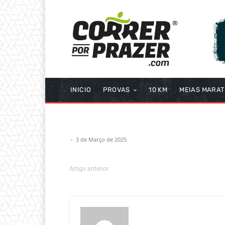
INICIO
PROVAS
10 KM
MEIAS MARA
-
3 de Março de 2025
Artigo anterior