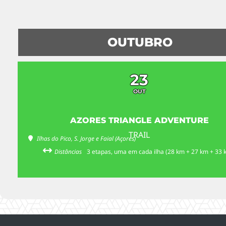
OUTUBRO
23
OUT
AZORES TRIANGLE ADVENTURE
TRAIL
Ilhas do Pico, S. Jorge e Faial (Açores)
Distâncias
3 etapas, uma em cada ilha (28 km + 27 km + 33 