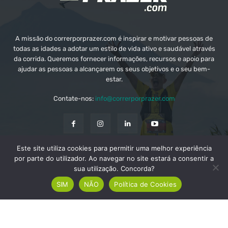
A missão do correrporprazer.com é inspirar e motivar pessoas de
todas as idades a adotar um estilo de vida ativo e saudável através
da corrida. Queremos fornecer informações, recursos e apoio para
ajudar as pessoas a alcançarem os seus objetivos e o seu bem-
estar.
Contate-nos:
info@correrporprazer.com
Este site utiliza cookies para permitir uma melhor experiência
FICHA TÉCNICA
MEDIA KIT
PUBLICIDADE
por parte do utilizador. Ao navegar no site estará a consentir a
sua utilização. Concorda?
ADICIONAR PROVA
SIM
NÃO
Política de Cookies
© Copyright - Correr Por Prazer 2008 - 2026