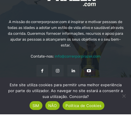
A missão do correrporprazer.com é inspirar e motivar pessoas de
todas as idades a adotar um estilo de vida ativo e saudável através
da corrida. Queremos fornecer informações, recursos e apoio para
ajudar as pessoas a alcançarem os seus objetivos e o seu bem-
estar.
Contate-nos:
info@correrporprazer.com
Este site utiliza cookies para permitir uma melhor experiência
FICHA TÉCNICA
MEDIA KIT
PUBLICIDADE
por parte do utilizador. Ao navegar no site estará a consentir a
sua utilização. Concorda?
ADICIONAR PROVA
SIM
NÃO
Política de Cookies
© Copyright - Correr Por Prazer 2008 - 2026