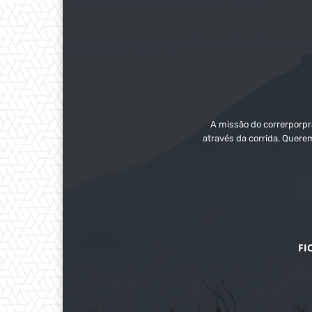
A missão do correrporpra
através da corrida. Quere
FI