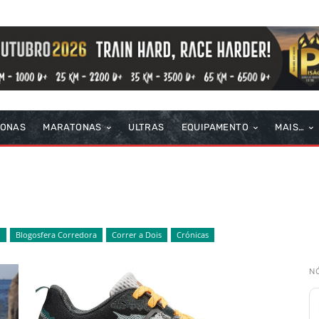
TONAS
MARATONAS
ULTRAS
EQUIPAMENTO
MAIS…
o
Blogosfera Corredora
Correr a Dois
Crónicas
N