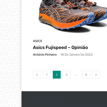
ASICS
Asics Fujispeed – Opinião
António Pinheiro
-
18 De Janeiro De 2023
...
1
2
3
9