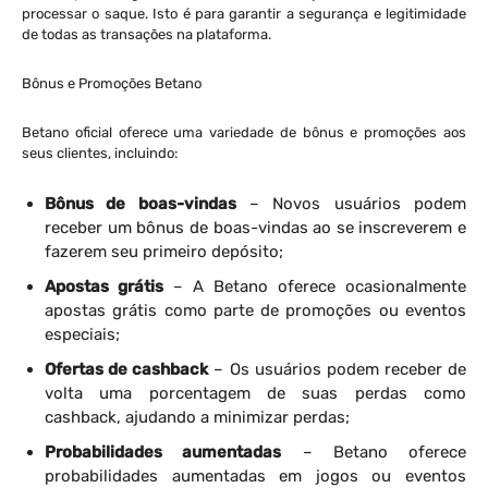
processar o saque. Isto é para garantir a segurança e legitimidade
de todas as transações na plataforma.
Bônus e Promoções Betano
Betano oficial
oferece uma variedade de bônus e promoções aos
seus clientes, incluindo:
Bônus de boas-vindas
– Novos usuários podem
receber um bônus de boas-vindas ao se inscreverem e
fazerem seu primeiro depósito;
Apostas grátis
– A Betano oferece ocasionalmente
apostas grátis como parte de promoções ou eventos
especiais;
Ofertas de cashback
– Os usuários podem receber de
volta uma porcentagem de suas perdas como
cashback, ajudando a minimizar perdas;
Probabilidades aumentadas
– Betano oferece
probabilidades aumentadas em jogos ou eventos