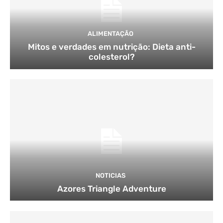
ALIMENTAÇÃO
Mitos e verdades em nutrição: Dieta anti-
colesterol?
NOTICIAS
Azores Triangle Adventure