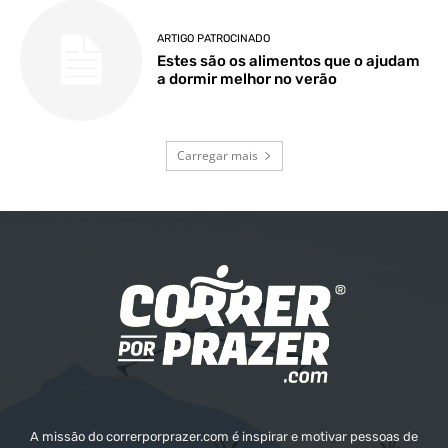
ARTIGO PATROCINADO
Estes são os alimentos que o ajudam
a dormir melhor no verão
Carregar mais
A missão do correrporprazer.com é inspirar e motivar pessoas de