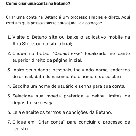
Como criar uma conta na Betano?
Criar uma conta na Betano é um processo simples e direto. Aqui
está um guia passo a passo para ajudá-lo a começar:
Visite o
Betano site
ou baixe o aplicativo mobile na
App Store, ou no site oficial;
Clique no botão “Cadastre-se” localizado no canto
superior direito da página inicial;
Insira seus dados pessoais, incluindo nome, endereço
de e-mail, data de nascimento e número de celular;
Escolha um nome de usuário e senha para sua conta;
Selecione sua moeda preferida e defina limites de
depósito, se desejar;
Leia e aceite os termos e condições da Betano;
Clique em “Criar conta” para concluir o processo de
registro.