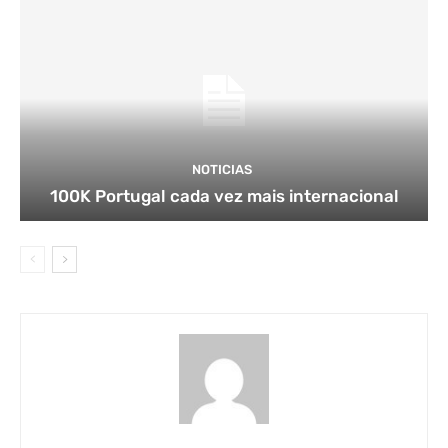
NOTICIAS
100K Portugal cada vez mais internacional