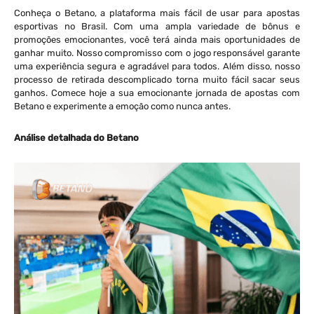
Conheça o Betano, a plataforma mais fácil de usar para apostas
esportivas no Brasil. Com uma ampla variedade de bônus e
promoções emocionantes, você terá ainda mais oportunidades de
ganhar muito. Nosso compromisso com o jogo responsável garante
uma experiência segura e agradável para todos. Além disso, nosso
processo de retirada descomplicado torna muito fácil sacar seus
ganhos. Comece hoje a sua emocionante jornada de apostas com
Betano e experimente a emoção como nunca antes.
Análise detalhada do Betano