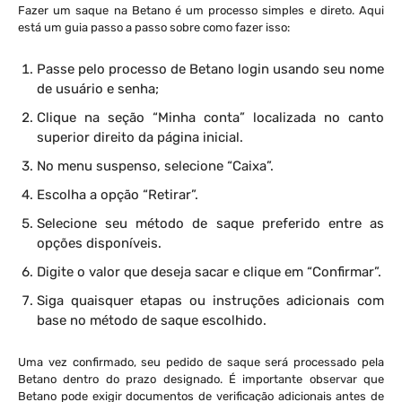
Fazer um saque na Betano é um processo simples e direto. Aqui
está um guia passo a passo sobre como fazer isso:
Passe pelo processo de
Betano login
usando seu nome
de usuário e senha;
Clique na seção “Minha conta” localizada no canto
superior direito da página inicial.
No menu suspenso, selecione “Caixa”.
Escolha a opção “Retirar”.
Selecione seu método de saque preferido entre as
opções disponíveis.
Digite o valor que deseja sacar e clique em “Confirmar”.
Siga quaisquer etapas ou instruções adicionais com
base no método de saque escolhido.
Uma vez confirmado, seu pedido de saque será processado pela
Betano dentro do prazo designado. É importante observar que
Betano pode exigir documentos de verificação adicionais antes de