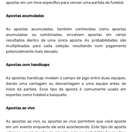
apostar em um time específico para vencer uma partida de futebol.
Apostas acumuladas
As apostas acumuladas, também conhecidas como apostas
acumuladas ou combinadas, envolvem apostas em vários
resultados dentro de uma única aposta. As probabilidades são
multiplicadas para cada seleção, resultando num pagamento
potencialmente mais elevado.
Apostas com handicaps
As apostas handicap nivelam o campo de jogo entre duas equipes,
dando uma vantagem ou desvantagem a uma equipe antes do
início da partida. Esse tipo de aposta é comumente usado em
esportes como futebol e basquete.
Apostas ao vivo
As apostas ao vivo, ou apostas ao vivo, permitem que você aposte
em um evento enquanto ele está acontecendo. Este tipo de aposta