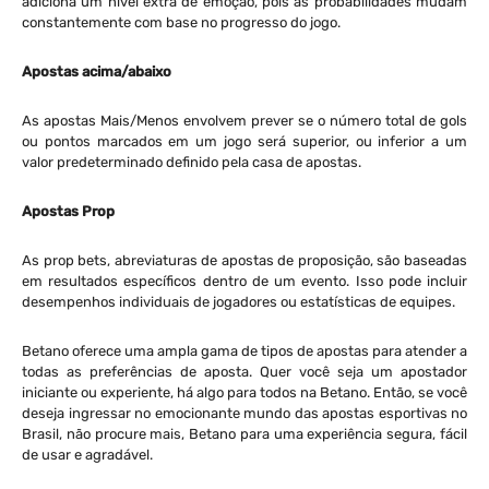
adiciona um nível extra de emoção, pois as probabilidades mudam
constantemente com base no progresso do jogo.
Apostas acima/abaixo
As apostas Mais/Menos envolvem prever se o número total de gols
ou pontos marcados em um jogo será superior, ou inferior a um
valor predeterminado definido pela casa de apostas.
Apostas Prop
As prop bets, abreviaturas de apostas de proposição, são baseadas
em resultados específicos dentro de um evento. Isso pode incluir
desempenhos individuais de jogadores ou estatísticas de equipes.
Betano oferece uma ampla gama de tipos de apostas para atender a
todas as preferências de aposta. Quer você seja um apostador
iniciante ou experiente, há algo para todos na Betano. Então, se você
deseja ingressar no emocionante mundo das apostas esportivas no
Brasil, não procure mais, Betano para uma experiência segura, fácil
de usar e agradável.