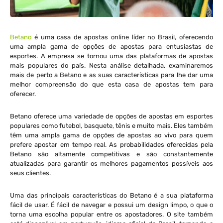
Betano
é uma casa de apostas online líder no Brasil, oferecendo
uma ampla gama de opções de apostas para entusiastas de
esportes. A empresa se tornou uma das plataformas de apostas
mais populares do país. Nesta análise detalhada, examinaremos
mais de perto a Betano e as suas características para lhe dar uma
melhor compreensão do que esta casa de apostas tem para
oferecer.
Betano oferece uma variedade de opções de apostas em esportes
populares como futebol, basquete, tênis e muito mais. Eles também
têm uma ampla gama de opções de apostas ao vivo para quem
prefere apostar em tempo real. As probabilidades oferecidas pela
Betano são altamente competitivas e são constantemente
atualizadas para garantir os melhores pagamentos possíveis aos
seus clientes.
Uma das principais características do Betano é a sua plataforma
fácil de usar. É fácil de navegar e possui um design limpo, o que o
torna uma escolha popular entre os apostadores. O site também