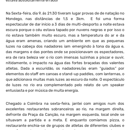
estava absolutamente errado!
Na Sexta-feira, dia 9, ás 21:30 tiveram lugar provas de de natação no
Mondego, nas distâncias de 1,5 e 3km. E foi uma forma
espectacular de dar início a 3 dias de multi-desporto: a noite estava
escura porque o céu estava tapado por nuvens negras e por isso o
rio estava também muito escuro, mas a temperatura do ar e da
água eram amenas, criando um ambiente em que as pequenas
luzes na cabeça dos nadadores iam emergindo à tona da água e,
das margens e das pontes onde se posicionavam os espectadores,
era de rara beleza ver o rio com imensas luzinhas a piscar e ouvir,
nitidamente, o impacto na água das fortes braçadas dos valentes
atletas. Dada a escuridão, os nadadores/as eram “guiados” por
elementos do staff em canoas e stand-up paddles, com lanternas, o
que adicionava muitas mais luzes ao escuro da noite. O espectáculo
de luzes no rio era complementado pelo relato de um speaker
entusiasta e por música de muita energia.
Chegado a Coimbra na sexta-feira, jantei com amigos num dos
excelentes restaurantes sobranceiros ao rio, na margem direita,
defronte da Praça da Canção, na margem esquerda, local onde se
situavam a partida e a meta. E enquanto comíamos pizza, o
restaurante enchia-se de grupos de atletas de diferentes clubes e