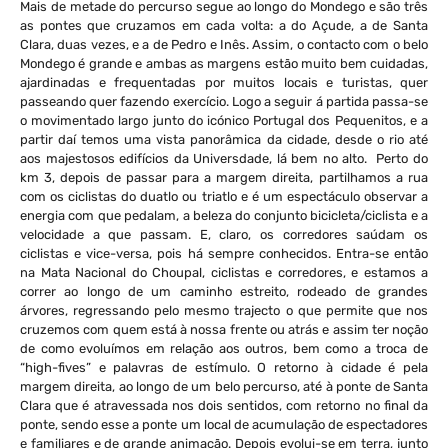
Mais de metade do percurso segue ao longo do Mondego e são três
as pontes que cruzamos em cada volta: a do Açude, a de Santa
Clara, duas vezes, e a de Pedro e Inês. Assim, o contacto com o belo
Mondego é grande e ambas as margens estão muito bem cuidadas,
ajardinadas e frequentadas por muitos locais e turistas, quer
passeando quer fazendo exercício. Logo a seguir á partida passa-se
o movimentado largo junto do icónico Portugal dos Pequenitos, e a
partir daí temos uma vista panorâmica da cidade, desde o rio até
aos majestosos edifícios da Universdade, lá bem no alto. Perto do
km 3, depois de passar para a margem direita, partilhamos a rua
com os ciclistas do duatlo ou triatlo e é um espectáculo observar a
energia com que pedalam, a beleza do conjunto bicicleta/ciclista e a
velocidade a que passam. E, claro, os corredores saúdam os
ciclistas e vice-versa, pois há sempre conhecidos. Entra-se então
na Mata Nacional do Choupal, ciclistas e corredores, e estamos a
correr ao longo de um caminho estreito, rodeado de grandes
árvores, regressando pelo mesmo trajecto o que permite que nos
cruzemos com quem está à nossa frente ou atrás e assim ter noção
de como evoluímos em relação aos outros, bem como a troca de
“high-fives” e palavras de estímulo. O retorno à cidade é pela
margem direita, ao longo de um belo percurso, até à ponte de Santa
Clara que é atravessada nos dois sentidos, com retorno no final da
ponte, sendo esse a ponte um local de acumulação de espectadores
e familiares e de grande animação. Depois evolui-se em terra, junto