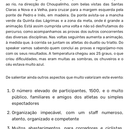
ao rio, na direcção do Choupalinho, com belas vistas das Santas
Claras a Nova e a Velha, para cruzar para a margem esquerda pela
ponte de Pedro e Inês, em madeira. Da ponte avista-se a mancha
verde da Quinta das Lágrimas e a zona da meta, onde é grande a
animação. Está assim cumprida uma volta e não só desfrutamos do
percurso, como acompanhamos as provas dos outros concorrentes
das diversas disciplinas. Nas voltas seguintes aumenta a animação,
à medida que, à corrida se juntam os atletas do duatlo ou triatlo. Do
speaker vamos sabendo quem conclui as provas e regozijamo-nos
com os seus resultados. A temperatura chegou aos 25 graus, o que
criou dificuldades, mas eram muitas as sombras, os chuveiros e o
céu estava muito azul.
De salientar ainda outros aspectos que muito valorizam este evento:
O número elevado de participantes, 1500, e o muito
público, familiares e amigos dos atletas ou simples
espectadores
Organização impecável, com um staff numeroso,
atento, organizado e competente
Muitos abastecimentos, para corredores e ciclistas,