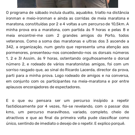
O programa de sábado incluía duatlo, aquabike, triatlo na distância
ironman e meio-ironman e ainda as corridas de meia maratona e
maratona, constituídas por 2 e 4 voltas a um percurso de 10,5km. A
minha prova era a maratona, com partida ás 9 horas e pelas 8 e
meia encontrei-me com 2 grandes amigos do Porto, todos
veteranos. Como a soma das maratonas e ultras dos 3 ascende a
342, a organização, num gesto que representa uma atenção aos
pormenores, presenteou-nos concedendo-nos os dorsais números
1, 2 e 3! Assim, ás 9 horas, ostentando orgulhosamente o dorsal
número 2, e rodeado de vários maratonistas amigos, foi com um
sorriso rasgado que, ao sinal do Ricardo Lacerda, director da prova,
parti para a minha prova. Logo rodeado de amigos e na conversa,
em conjunto com os participantes na meia-maratona e por entre
aplausos encorajadores de espectadores.
E o que eu pensara ser um percurso insípido a repetir
fastidiosamente por 4 vezes, foi-se revelando, com o passar dos
kms, um percurso maravilhoso, variado, completo, cheio de
atractivos e que ao final da primeira volta pude classificar como
único, sentindo de imediato o desejo de o repetir. E explico porquê.