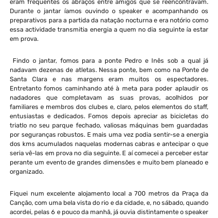
eram frequentes os abraços entre amigos que se reencontravam.
Durante o jantar íamos ouvindo o speaker e acompanhando os
preparativos para a partida da natação nocturna e era notório como
essa actividade transmitia energia a quem no dia seguinte ía estar
em prova.
Findo o jantar, fomos para a ponte Pedro e Inês sob a qual já
nadavam dezenas de atletas. Nessa ponte, bem como na Ponte de
Santa Clara e nas margens eram muitos os espectadores.
Entretanto fomos caminhando até à meta para poder aplaudir os
nadadores que completavam as suas provas, acolhidos por
familiares e membros dos clubes e, claro, pelos elementos do staff,
entusiastas e dedicados. Fomos depois apreciar as bicicletas do
triatlo no seu parque fechado, valiosas máquinas bem guardadas
por seguranças robustos. E mais uma vez podia sentir-se a energia
dos kms acumulados naquelas modernas cabras e antecipar o que
seria vê-las em prova no dia seguinte. E aí comecei a perceber estar
perante um evento de grandes dimensões e muito bem planeado e
organizado.
Fiquei num excelente alojamento local a 700 metros da Praça da
Canção, com uma bela vista do rio e da cidade, e, no sábado, quando
acordei, pelas 6 e pouco da manhã, já ouvia distintamente o speaker