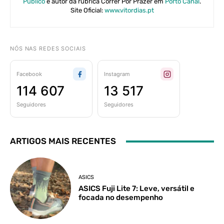
Público
e autor da rubrica Correr Por Prazer em
Porto Canal
.
Site Oficial:
www.vitordias.pt
NÓS NAS REDES SOCIAIS
Facebook
Instagram
114 607
13 517
Seguidores
Seguidores
ARTIGOS MAIS RECENTES
ASICS
ASICS Fuji Lite 7: Leve, versátil e
focada no desempenho