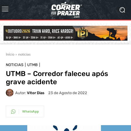
Início
noticias
NOTICIAS
UTMB
UTMB – Corredor faleceu após
grave acidente
Autor:
Vitor Dias
23 de Agosto de 2022
WhatsApp