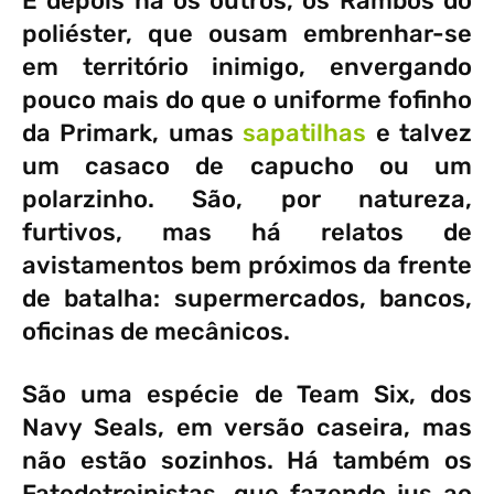
E depois há os outros, os Rambos do
poliéster, que ousam embrenhar-se
em território inimigo, envergando
pouco mais do que o uniforme fofinho
da Primark, umas
sapatilhas
e talvez
um casaco de capucho ou um
polarzinho. São, por natureza,
furtivos, mas há relatos de
avistamentos bem próximos da frente
de batalha: supermercados, bancos,
oficinas de mecânicos.
São uma espécie de Team Six, dos
Navy Seals, em versão caseira, mas
não estão sozinhos. Há também os
Fatodetreinistas, que fazendo jus ao