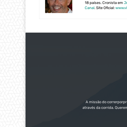
18 países. Cronista em
J
Canal
. Site Oficial:
www.vi
A missão do correrporpra
através da corrida. Quere