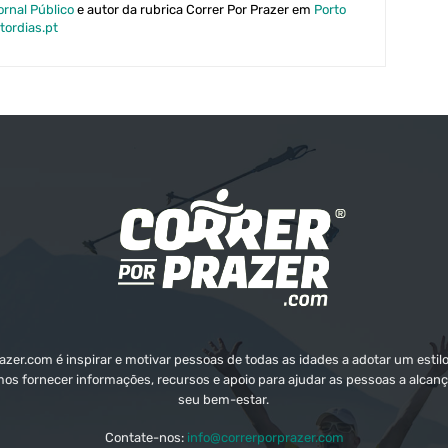
ornal Público
e autor da rubrica Correr Por Prazer em
Porto
tordias.pt
zer.com é inspirar e motivar pessoas de todas as idades a adotar um estilo
mos fornecer informações, recursos e apoio para ajudar as pessoas a alcanç
seu bem-estar.
Contate-nos:
info@correrporprazer.com