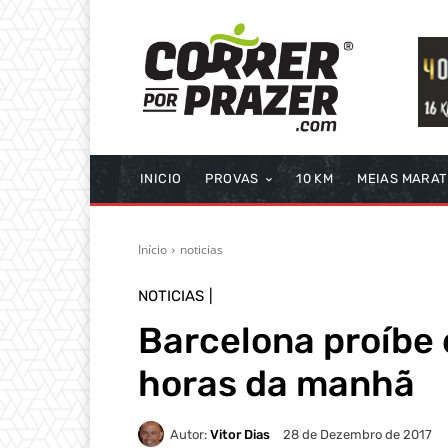
INICIO
PROVAS
10 KM
MEIAS MARA
Início
noticias
NOTICIAS
Barcelona proíbe 
horas da manhã
Autor:
Vitor Dias
28 de Dezembro de 2017