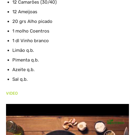
12 Camarões (30/40)
12 Ameijoas
20 grs Alho picado
1 molho Coentros
1 dl Vinho branco
Limão q.b.
Pimenta q.b.
Azeite q.b.
Sal q.b.
VIDEO