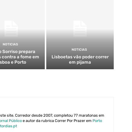
NOTICIAS
NOTICIAS
o Sorriso prepara
s contra a fome em
Lisboetas vão poder correr
isboa e Porto
em pijama
este site. Corredor desde 2007, completou 77 maratonas em
ornal Público
e autor da rubrica Correr Por Prazer em
Porto
tordias.pt