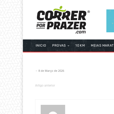
INICIO
PROVAS
10 KM
MEIAS MARA
-
8 de Março de 2026
Artigo anterior