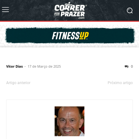
Vitor Dias
-
17 de Março de 2025
0
Artigo anterior
Próximo artigo