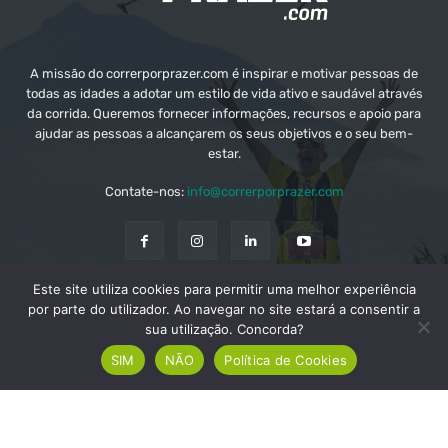
A missão do correrporprazer.com é inspirar e motivar pessoas de
todas as idades a adotar um estilo de vida ativo e saudável através
da corrida. Queremos fornecer informações, recursos e apoio para
ajudar as pessoas a alcançarem os seus objetivos e o seu bem-
estar.
Contate-nos:
info@correrporprazer.com
Este site utiliza cookies para permitir uma melhor experiência
FICHA TÉCNICA
MEDIA KIT
PUBLICIDADE
por parte do utilizador. Ao navegar no site estará a consentir a
sua utilização. Concorda?
ADICIONAR PROVA
SIM
NÃO
Política de Cookies
© Copyright - Correr Por Prazer 2008 - 2026