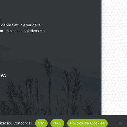
 de vida ativo e saudável
arem os seus objetivos e o
OVA
ilização. Concorda?
SIM
NÃO
Política de Cookies