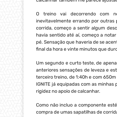
calcanhar também me parece ajusta
O treino vai decorrendo com 
inevitavelmente errando por outras
corrida, começo a sentir algum des
havia sentido até aí, começo a notar
pé. Sensação que haveria de se acen
final da hora e vinte minutos que duro
Um segundo e curto teste, de apenas
anteriores sensações de leveza e est
terceiro treino, de 1:40h e com 650m
IGNITE já equipadas com as minhas p
rigidez no apoio de calcanhar.
Como não incluo a componente esté
compra de umas sapatilhas de corrida,