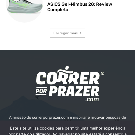
ASICS Gel-Nimbus 28: Review
Completa
Carregar mais
A missão do correrporprazer.com é inspirar e motivar pessoas de
todas as idades a adotar um estilo de vida ativo e saudável através
Este site utiliza cookies para permitir uma melhor experiência
da corrida. Queremos fornecer informações, recursos e apoio para
por parte do utilizador. Ao navegar no site estará a consentir a