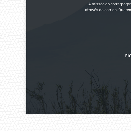
A missão do correrporpra
através da corrida. Quere
FI