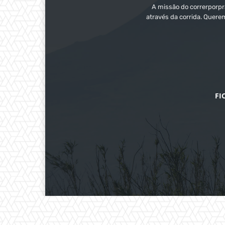
A missão do correrporpra
através da corrida. Quere
FI