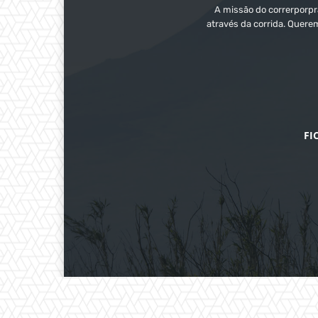
A missão do correrporpra
através da corrida. Quere
FI