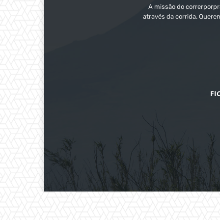
A missão do correrporpra
através da corrida. Quere
FI