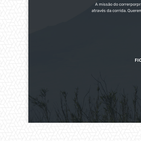
A missão do correrporpra
através da corrida. Quere
FI