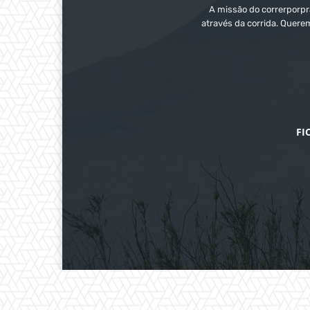
A missão do correrporpra
através da corrida. Quere
FI