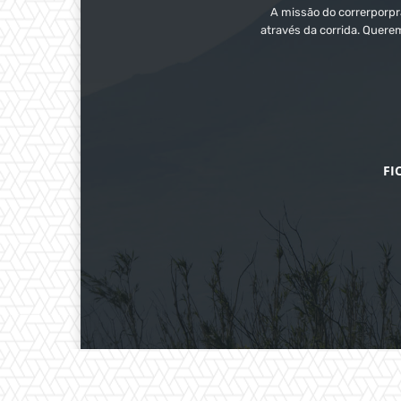
A missão do correrporpra
através da corrida. Quere
FI