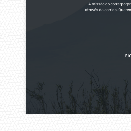
A missão do correrporpra
através da corrida. Quere
FI