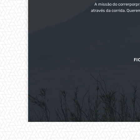
A missão do correrporpra
através da corrida. Quere
FI