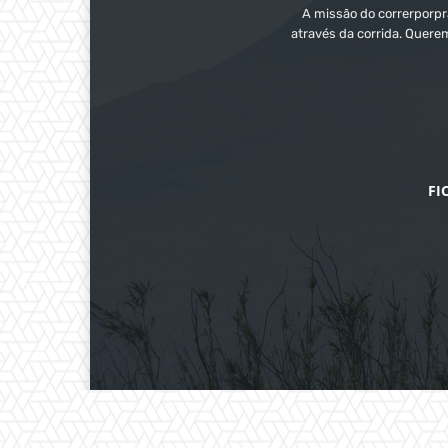
A missão do correrporpra
através da corrida. Quere
FI