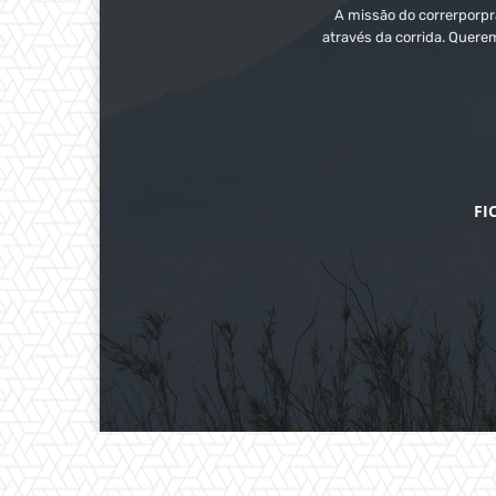
A missão do correrporpra
através da corrida. Quere
FI