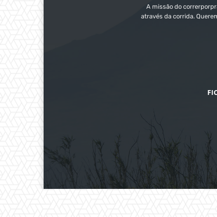
A missão do correrporpra
através da corrida. Quere
FI