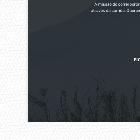
A missão do correrporpra
através da corrida. Quere
FI