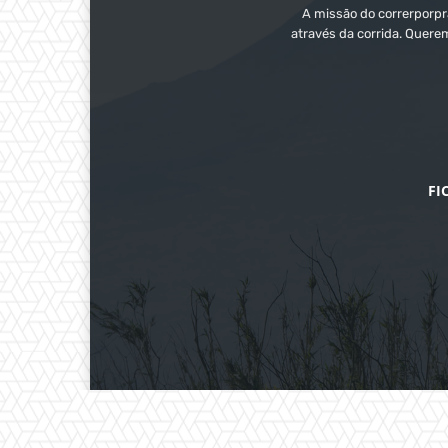
A missão do correrporpra
através da corrida. Quere
FI