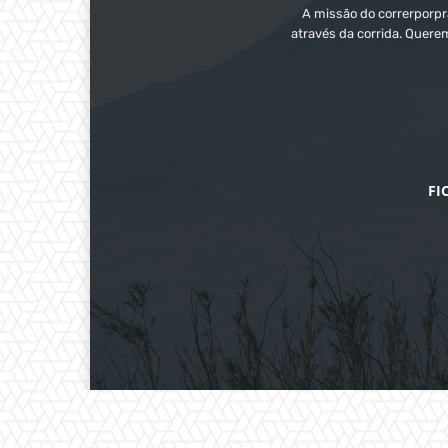
A missão do correrporpra
através da corrida. Quere
FI