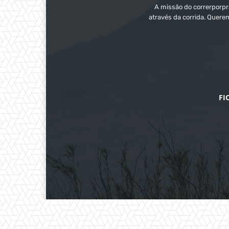
A missão do correrporpra
através da corrida. Quere
FI